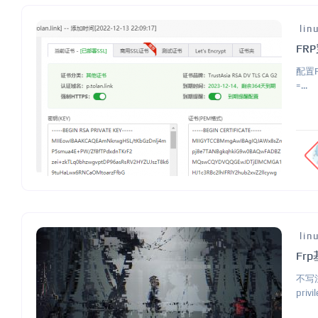
lin
FR
配置FR
=...
lin
Fr
不写注
privil