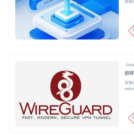
射路径:
lin
群晖
部署Wi
name.