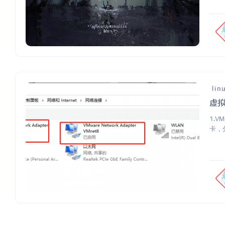
lin
虚拟
1.V
卡，分