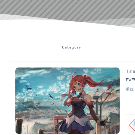
Category
lin
PV
重载 P