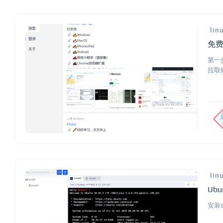
lin
免费
第一步
拉取镜像
lin
Ub
安装ss