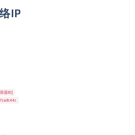
络IP
或容器ID]
a7cadc44c