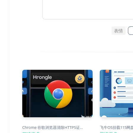
表情
Chrome 谷歌浏览器清除HTTPS证…
飞牛OS挂载115