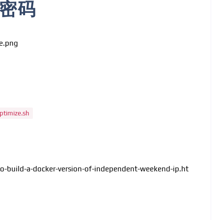
密码
re.png
optimize.sh
o-build-a-docker-version-of-independent-weekend-ip.ht